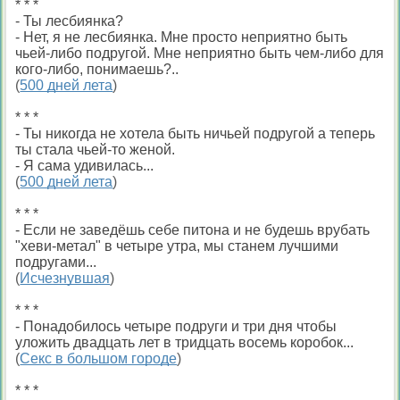
* * *
- Ты лесбиянка?
- Нет, я не лесбиянка. Мне просто неприятно быть
чьей-либо подругой. Мне неприятно быть чем-либо для
кого-либо, понимаешь?..
(
500 дней лета
)
* * *
- Ты никогда не хотела быть ничьей подругой а теперь
ты стала чьей-то женой.
- Я сама удивилась...
(
500 дней лета
)
* * *
- Если не заведёшь себе питона и не будешь врубать
"хеви-метал" в четыре утра, мы станем лучшими
подругами...
(
Исчезнувшая
)
* * *
- Понадобилось четыре подруги и три дня чтобы
уложить двадцать лет в тридцать восемь коробок...
(
Секс в большом городе
)
* * *