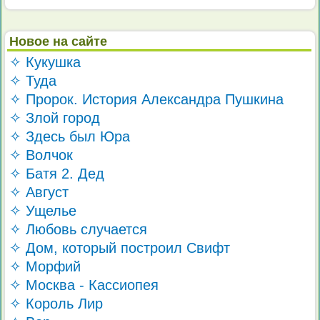
Новое на сайте
✧ Кукушка
✧ Туда
✧ Пророк. История Александра Пушкина
✧ Злой город
✧ Здесь был Юра
✧ Волчок
✧ Батя 2. Дед
✧ Август
✧ Ущелье
✧ Любовь случается
✧ Дом, который построил Свифт
✧ Морфий
✧ Москва - Кассиопея
✧ Король Лир