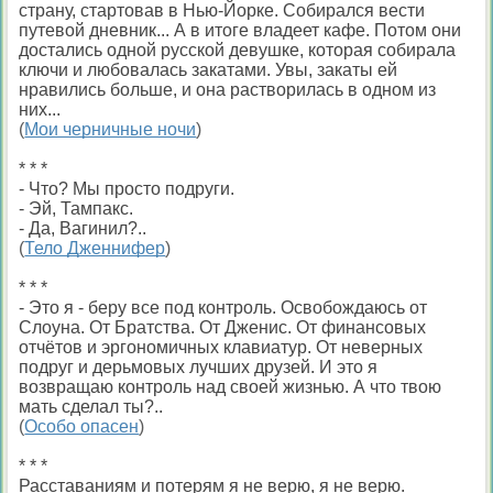
страну, стартовав в Нью-Йорке. Собирался вести
путевой дневник... А в итоге владеет кафе. Потом они
достались одной русской девушке, которая собирала
ключи и любовалась закатами. Увы, закаты ей
нравились больше, и она растворилась в одном из
них...
(
Мои черничные ночи
)
* * *
- Что? Мы просто подруги.
- Эй, Тампакс.
- Да, Вагинил?..
(
Тело Дженнифер
)
* * *
- Это я - беру все под контроль. Освобождаюсь от
Слоуна. От Братства. От Дженис. От финансовых
отчётов и эргономичных клавиатур. От неверных
подруг и дерьмовых лучших друзей. И это я
возвращаю контроль над своей жизнью. А что твою
мать сделал ты?..
(
Особо опасен
)
* * *
Расставаниям и потерям я не верю, я не верю.