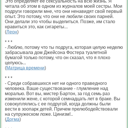
Это определяет её сексуальность на всю жизнь. Я
читала об этом в одном из журналов моей сестры. Мои
подруги говорили мне, что они ненавидят свой первый
опыт. Это потому, что они не любили своих парней.
Они делали это чтобы выделиться. Позже, им стало
нравиться это, как сигареты...
(
Леон
)
* * *
- Люблю, потому что ты подруга, которая целую неделю
забрасывала дом Джейсона Фостера туалетной
бумагой только потому, что он сказал, что я плохо
целуюсь...
(
Матрица времени
)
* * *
- Среди собравшихся нет ни одного праведного
человека. Ваше существование - глумление над
моралью. Вот вы, мистер Бартон, за год семь раз
изменили жене, с которой семнадцать лет в браке. Вы
совокуплялись с ее подругой, когда должны были
вести в зоопарк детей. Причем прелюбодействовали
на супружеском ложе. Цинизм!..
(
Догма
)