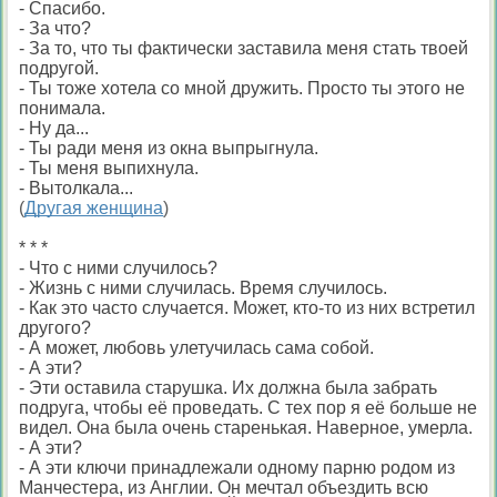
- Спасибо.
- За что?
- За то, что ты фактически заставила меня стать твоей
подругой.
- Ты тоже хотела со мной дружить. Просто ты этого не
понимала.
- Ну да...
- Ты ради меня из окна выпрыгнула.
- Ты меня выпихнула.
- Вытолкала...
(
Другая женщина
)
* * *
- Что с ними случилось?
- Жизнь с ними случилась. Время случилось.
- Как это часто случается. Может, кто-то из них встретил
другого?
- А может, любовь улетучилась сама собой.
- А эти?
- Эти оставила старушка. Их должна была забрать
подруга, чтобы её проведать. С тех пор я её больше не
видел. Она была очень старенькая. Наверное, умерла.
- А эти?
- А эти ключи принадлежали одному парню родом из
Манчестера, из Англии. Он мечтал объездить всю