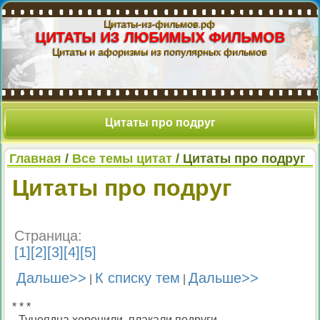
Цитаты-из-фильмов.рф
ЦИТАТЫ ИЗ ЛЮБИМЫХ ФИЛЬМОВ
Цитаты и афоризмы из популярных фильмов
Цитаты про подруг
Главная
/
Все темы цитат
/ Цитаты про подруг
Цитаты про подруг
Страница:
[
1
][
2
][
3
][
4
][
5
]
Дальше>>
К списку тем
Дальше>>
|
|
* * *
- Тунеядца хоронили, плакали подруги,