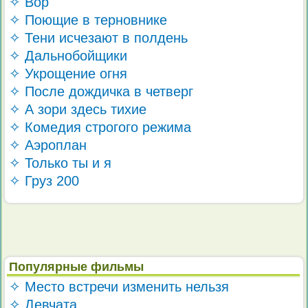
✧ Вор
✧ Поющие в терновнике
✧ Тени исчезают в полдень
✧ Дальнобойщики
✧ Укрощение огня
✧ После дождичка в четверг
✧ А зори здесь тихие
✧ Комедия строгого режима
✧ Аэроплан
✧ Только ты и я
✧ Груз 200
Популярные фильмы
✧ Место встречи изменить нельзя
✧ Девчата