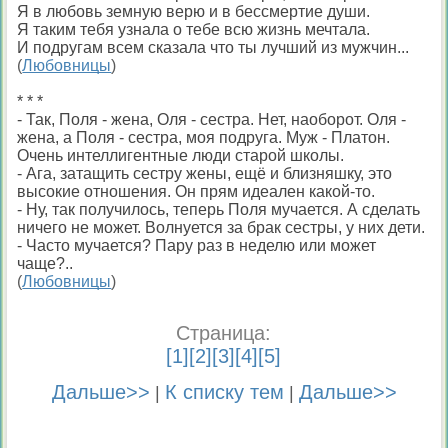
Я в любовь земную верю и в бессмертие души.
Я таким тебя узнала о тебе всю жизнь мечтала.
И подругам всем сказала что ты лучший из мужчин...
(
Любовницы
)
* * *
- Так, Поля - жена, Оля - сестра. Нет, наоборот. Оля -
жена, а Поля - сестра, моя подруга. Муж - Платон.
Очень интеллигентные люди старой школы.
- Ага, затащить сестру жены, ещё и близняшку, это
высокие отношения. Он прям идеален какой-то.
- Ну, так получилось, теперь Поля мучается. А сделать
ничего не может. Волнуется за брак сестры, у них дети.
- Часто мучается? Пару раз в неделю или может
чаще?..
(
Любовницы
)
Страница:
[
1
][
2
][
3
][
4
][
5
]
Дальше>>
К списку тем
Дальше>>
|
|