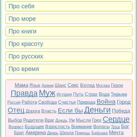
Про себя
Про море
Про книги
Про красоту
Про русских
Про время
Мама
Секс
Язык
Шанс
Взгляд
Герои
Армия
Москва
Муж
Правда
Путь
Страх
Вода
Тюрьма
История
Война
Город
Работа
Свобода
Счастье
Природа
Россия
Деньги
Отец
Если бы
Победа
Дорога
Власть
Сердце
Выбор
Родители
Враг
Ум
Мысли
Грех
Дождь
Бог
Будущее
Взрослость
Внимание
Волосы
Возраст
Труд
Америка
Мечта
Брат
Школа
Дверь
Помощь
Бабушка