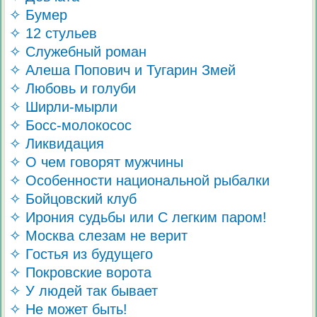
✧ Бумер
✧ 12 стульев
✧ Служебный роман
✧ Алеша Попович и Тугарин Змей
✧ Любовь и голуби
✧ Ширли-мырли
✧ Босс-молокосос
✧ Ликвидация
✧ О чем говорят мужчины
✧ Особенности национальной рыбалки
✧ Бойцовский клуб
✧ Ирония судьбы или С легким паром!
✧ Москва слезам не верит
✧ Гостья из будущего
✧ Покровские ворота
✧ У людей так бывает
✧ Не может быть!