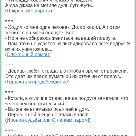
А два джаза на могиле дули буги-вуги...
(
Покровские ворота
)
* * *
- Ходил ко мне один человек. Долго ходил. А потом
женился на моей подруге. Вот.
- Но я не собираюсь жениться на вашей подруге.
- Вам это и не удастся. Я ликвидировала всех подруг. Я
их я их уничтожила...
(
Служебный роман
)
* * *
- Девицы любят страдать от любви время от времени.
Это даёт им повод думать об их отличии от подруг...
(
Гордость и предубеждение
)
* * *
- Кстати, в отличие от вас, ваша подруга заметила, что
я человек положительный.
- Вы же не вламывались к ней в дом.
- Верно, к ней я еще не вламывался!..
(
Ирония судьбы или С легким паром!
)
* * *