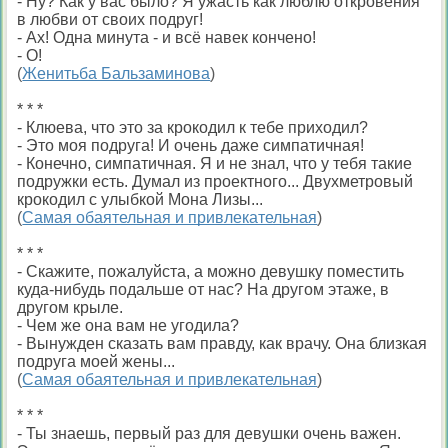
- Ну? Как у вас было? Я ужасть как люблю откровения
в любви от своих подруг!
- Ах! Одна минута - и всё навек кончено!
- О!
(
Женитьба Бальзаминова
)
* * *
- Клюева, что это за крокодил к тебе приходил?
- Это моя подруга! И очень даже симпатичная!
- Конечно, симпатичная. Я и не знал, что у тебя такие
подружки есть. Думал из проектного... Двухметровый
крокодил с улыбкой Мона Лизы...
(
Самая обаятельная и привлекательная
)
* * *
- Скажите, пожалуйста, а можно девушку поместить
куда-нибудь подальше от нас? На другом этаже, в
другом крыле.
- Чем же она вам не угодила?
- Вынужден сказать вам правду, как врачу. Она близкая
подруга моей жены...
(
Самая обаятельная и привлекательная
)
* * *
- Ты знаешь, первый раз для девушки очень важен.