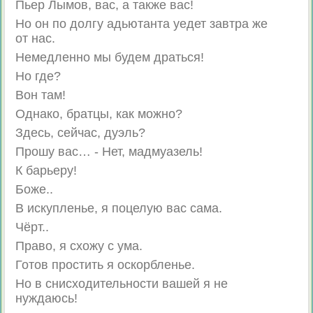
Пьер Лымов, вас, а также вас!
Но он по долгу адьютанта уедет завтра же
от нас.
Немедленно мы будем драться!
Но где?
Вон там!
Однако, братцы, как можно?
Здесь, сейчас, дуэль?
Прошу вас… - Нет, мадмуазель!
К барьеру!
Боже..
В искупленье, я поцелую вас сама.
Чёрт..
Право, я схожу с ума.
Готов простить я оскорбленье.
Но в снисходительности вашей я не
нуждаюсь!