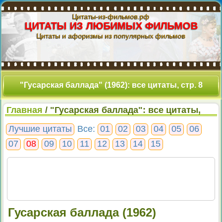
Цитаты-из-фильмов.рф
ЦИТАТЫ ИЗ ЛЮБИМЫХ ФИЛЬМОВ
Цитаты и афоризмы из популярных фильмов
"Гусарская баллада" (1962): все цитаты, стр. 8
Главная
/ "Гусарская баллада": все цитаты,
стр. 8
Лучшие цитаты
Все:
01
02
03
04
05
06
07
08
09
10
11
12
13
14
15
Гусарская баллада (1962)