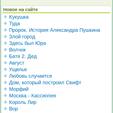
Новое на сайте
✧ Кукушка
✧ Туда
✧ Пророк. История Александра Пушкина
✧ Злой город
✧ Здесь был Юра
✧ Волчок
✧ Батя 2. Дед
✧ Август
✧ Ущелье
✧ Любовь случается
✧ Дом, который построил Свифт
✧ Морфий
✧ Москва - Кассиопея
✧ Король Лир
✧ Вор