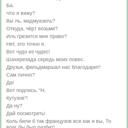
Ба.
Что я вижу?
Вы ль, мадмуазель?
Откуда, чёрт возьми?
Иль грезится мне право?
Нет, это точно я.
Вот чудо из чудес!
Шахерезада середь моих повес.
Друзья, фельдмаршал нас благодарит!
Сам лично?
Да!
Вот подпись, "Н.
Кутузов"!
Да ну?
Дай посмотреть!
Коль били б так французов все как и вы, То
враг бы был разбит!