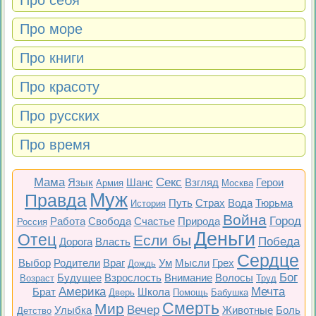
Про себя
Про море
Про книги
Про красоту
Про русских
Про время
Мама
Секс
Язык
Шанс
Взгляд
Герои
Армия
Москва
Муж
Правда
Путь
Страх
Вода
Тюрьма
История
Война
Город
Работа
Свобода
Счастье
Природа
Россия
Деньги
Отец
Если бы
Победа
Дорога
Власть
Сердце
Выбор
Родители
Враг
Ум
Мысли
Грех
Дождь
Бог
Будущее
Взрослость
Внимание
Волосы
Возраст
Труд
Америка
Мечта
Брат
Школа
Дверь
Помощь
Бабушка
Смерть
Мир
Вечер
Улыбка
Животные
Боль
Детство