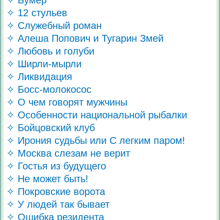
✧ Бумер
✧ 12 стульев
✧ Служебный роман
✧ Алеша Попович и Тугарин Змей
✧ Любовь и голуби
✧ Ширли-мырли
✧ Ликвидация
✧ Босс-молокосос
✧ О чем говорят мужчины
✧ Особенности национальной рыбалки
✧ Бойцовский клуб
✧ Ирония судьбы или С легким паром!
✧ Москва слезам не верит
✧ Гостья из будущего
✧ Не может быть!
✧ Покровские ворота
✧ У людей так бывает
✧ Ошибка резидента