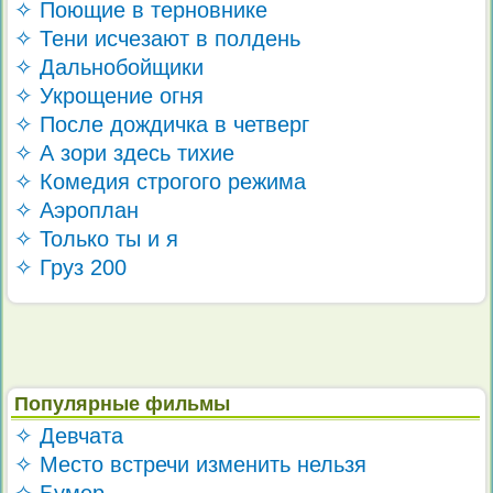
✧ Поющие в терновнике
✧ Тени исчезают в полдень
✧ Дальнобойщики
✧ Укрощение огня
✧ После дождичка в четверг
✧ А зори здесь тихие
✧ Комедия строгого режима
✧ Аэроплан
✧ Только ты и я
✧ Груз 200
Популярные фильмы
✧ Девчата
✧ Место встречи изменить нельзя