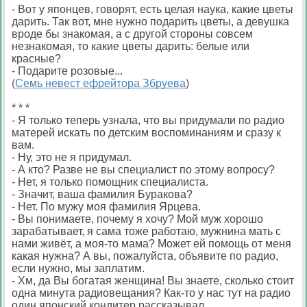
- Вот у японцев, говорят, есть целая наука, какие цветы
дарить. Так вот, мне нужно подарить цветы, а девушка
вроде бы знакомая, а с другой стороны совсем
незнакомая, то какие цветы дарить: белые или
красные?
- Подарите розовые...
(
Семь невест ефрейтора Збруева
)
* * *
- Я только теперь узнала, что вы придумали по радио
матерей искать по детским воспоминаниям и сразу к
вам.
- Ну, это не я придумал.
- А кто? Разве не вы специалист по этому вопросу?
- Нет, я только помощник специалиста.
- Значит, ваша фамилия Буракова?
- Нет. По мужу моя фамилия Ярцева.
- Вы понимаете, почему я хочу? Мой муж хорошо
зарабатывает, я сама тоже работаю, мужнина мать с
нами живёт, а моя-то мама? Может ей помощь от меня
какая нужна? А вы, пожалуйста, объявите по радио,
если нужно, мы заплатим.
- Хм, да Вы богатая женщина! Вы знаете, сколько стоит
одна минута радиовещания? Как-то у нас тут на радио
один японский кондитер рассказывал...