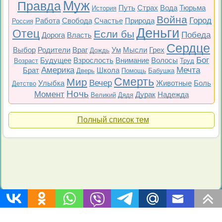
Муж
Правда
Путь
Страх
Вода
Тюрьма
История
Война
Город
Работа
Свобода
Счастье
Природа
Россия
Деньги
Отец
Если бы
Победа
Дорога
Власть
Сердце
Выбор
Родители
Враг
Ум
Мысли
Грех
Дождь
Бог
Будущее
Взрослость
Внимание
Волосы
Возраст
Труд
Америка
Мечта
Брат
Школа
Дверь
Помощь
Бабушка
Смерть
Мир
Вечер
Улыбка
Животные
Боль
Детство
Ночь
Момент
Дурак
Надежда
Великий
Дядя
Полный список тем
Топ 200
Все фильмы
Советские
Российские
Все темы