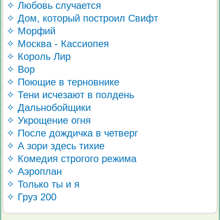
✧ Любовь случается
✧ Дом, который построил Свифт
✧ Морфий
✧ Москва - Кассиопея
✧ Король Лир
✧ Вор
✧ Поющие в терновнике
✧ Тени исчезают в полдень
✧ Дальнобойщики
✧ Укрощение огня
✧ После дождичка в четверг
✧ А зори здесь тихие
✧ Комедия строгого режима
✧ Аэроплан
✧ Только ты и я
✧ Груз 200