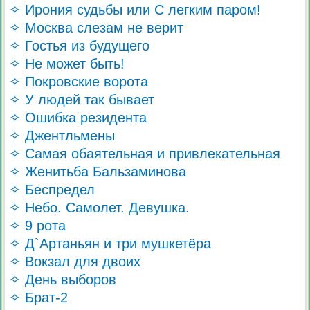
✧ Ирония судьбы или С легким паром!
✧ Москва слезам не верит
✧ Гостья из будущего
✧ Не может быть!
✧ Покровские ворота
✧ У людей так бывает
✧ Ошибка резидента
✧ Джентльмены
✧ Самая обаятельная и привлекательная
✧ Женитьба Бальзаминова
✧ Беспредел
✧ Небо. Самолет. Девушка.
✧ 9 рота
✧ Д`Артаньян и три мушкетёра
✧ Вокзал для двоих
✧ День выборов
✧ Брат-2