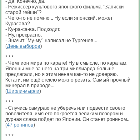
- Да. Конечно, да.
- Режиссёр культового японского фильма "Записки
старой гейши"?
- Чего-то не помню... Ну если японский, может
Курасава?
- Ку-ра-са-ва. Подходит.
- Ну, прекрасно.
- Значит "Му-му" написал не Тургенев...
(
День выборов
)
* * *
- Чемпион мира по карате! Ну в смысле, по каратам.
Японцы мне за него на три миллиарда больше
предлагали, но я этим иенам как-то не доверяю.
Кстати, им ещё стекло можно резать. Самый прочный
минерал в природе...
(
Ширли-мырли
)
* * *
- Случись самураю не уберечь или подвести своего
повелителя, имя его покроется великим позором и
дурная слава пойдет по Японии. Он станет ронином...
(
47 ронинов
)
* * *