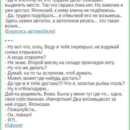
выделить место. Так что гаража пока нет. Но замочек я
уже достал. Японский, к нему ключа не подберешь.
- Да, трудно подобрать... и отмычкой его не возьмешь.
Здесь нужен автоген, а автогеном резать... это такая
возня...
(
Берегись автомобиля
)
* * *
- Ну вот что, отец. Воду я тебе перекрыл, не вздумай
снова открывать!
- А когда откроете?
- Не знаю. Второй месяц на складе прокладок нету.
- Ну что же делать?
- Думай, на то ты астроном, чтоб думать.
- Может, может где-нибудь достать?
- Да где ж я тебе достану?! Что я, золотая рыбка чтоль?
- Ну я отблагодарю...
Дай-ка ридикюль, Вова. Была у меня тут где-то... одна,
своя собственная. Импортная! Два восемьдесят за
неё отдал. Японская.
- Пожалуйста...
- Ох, ловкач!
- Я?!..
(
Афоня
)