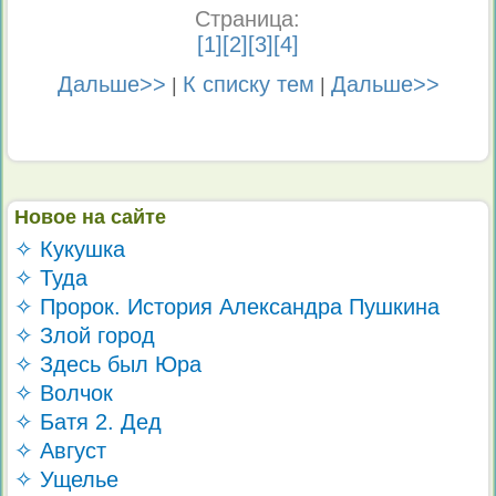
Страница:
[
1
][
2
][
3
][
4
]
Дальше>>
К списку тем
Дальше>>
|
|
Новое на сайте
✧ Кукушка
✧ Туда
✧ Пророк. История Александра Пушкина
✧ Злой город
✧ Здесь был Юра
✧ Волчок
✧ Батя 2. Дед
✧ Август
✧ Ущелье