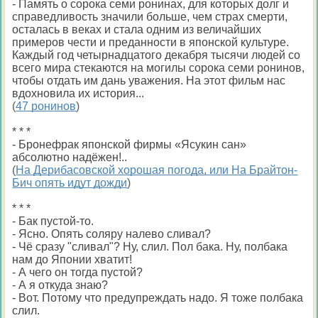
- Память о сорока семи ронинах, для которых долг и
справедливость значили больше, чем страх смерти,
осталась в веках и стала одним из величайших
примеров чести и преданности в японской культуре.
Каждый год четырнадцатого декабря тысячи людей со
всего мира стекаются на могилы сорока семи ронинов,
чтобы отдать им дань уважения. На этот фильм нас
вдохновила их история...
(
47 ронинов
)
* * *
- Бронефрак японской фирмы «Ясукин сан»
абсолютно надёжен!..
(
На Дерибасовской хорошая погода, или На Брайтон-
Бич опять идут дожди
)
* * *
- Бак пустой-то.
- Ясно. Опять соляру налево сливал?
- Чё сразу "сливал"? Ну, слил. Пол бака. Ну, полбака
нам до Японии хватит!
- А чего он тогда пустой?
- А я откуда знаю?
- Вот. Потому что предупреждать надо. Я тоже полбака
слил.