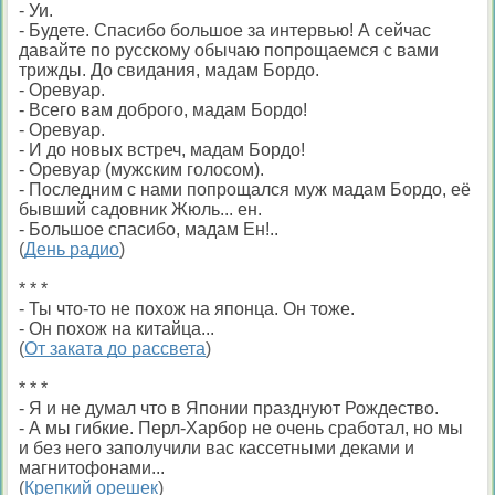
- Уи.
- Будете. Спасибо большое за интервью! А сейчас
давайте по русскому обычаю попрощаемся с вами
трижды. До свидания, мадам Бордо.
- Оревуар.
- Всего вам доброго, мадам Бордо!
- Оревуар.
- И до новых встреч, мадам Бордо!
- Оревуар (мужским голосом).
- Последним с нами попрощался муж мадам Бордо, её
бывший садовник Жюль... ен.
- Большое спасибо, мадам Ен!..
(
День радио
)
* * *
- Ты что-то не похож на японца. Он тоже.
- Он похож на китайца...
(
От заката до рассвета
)
* * *
- Я и не думал что в Японии празднуют Рождество.
- А мы гибкие. Перл-Харбор не очень сработал, но мы
и без него заполучили вас кассетными деками и
магнитофонами...
(
Крепкий орешек
)