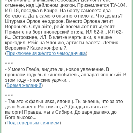
отменен, над Цейлоном циклон. Приземляется ТУ-104.
ИЛ-18, посадка в Каире. На борту самолета два
бегемота. Дать самого опытного пилота. Что делать?
Штурман Орлов не здоров. Вместо Орлова летит
Воробьев. Слушайте, рейс восемьсот пятьдкесят!
Примите на борт пионерский отряд. ИЛ 62-й... ИЛ 62-
й... Острожнее, ИЛ. В клетке мартышки, в мешке
крокодил. Рейс на Японию, артисты балета. Летчик
Веревкин? Какие конфеты?..
(
Приключения жёлтого чемоданчика
)
* * *
- У моего Глеба, видите ли, новое увлечение. В
прошлом году был кинолюбитель, аппарат японский. В
этом году - японские удочки...
(
Время желаний
)
* * *
- Так это ж фальшивка, японец. Ты знаешь, что за это
дело бывает в России-то, а? Двадцать пять лет
каторги! Правда, мы в Сибири. До царя далеко, до
Бога высоко...
(
Под северным сиянием
)