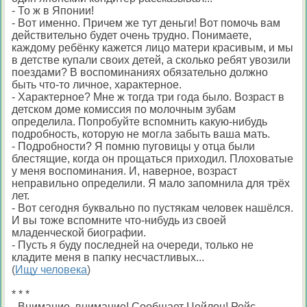
- То ж в Японии!
- Вот именно. Причем же тут деньги! Вот помочь вам
действительно будет очень трудно. Понимаете,
каждому ребёнку кажется лицо матери красивым, и мы
в детстве купали своих детей, а сколько ребят увозили
поездами? В воспоминаниях обязательно должно
быть что-то личное, характерное.
- Характерное? Мне ж тогда три года было. Возраст в
детском доме комиссия по молочным зубам
определила. Попробуйте вспомнить какую-нибудь
подробность, которую не могла забыть ваша мать.
- Подробности? Я помню пуговицы у отца были
блестящие, когда он прощаться приходил. Плоховатые
у меня воспоминания. И, наверное, возраст
неправильно определили. Я мало запомнила для трёх
лет.
- Вот сегодня буквально по пустякам человек нашёлся.
И вы тоже вспомните что-нибудь из своей
младенческой биографии.
- Пусть я буду последней на очереди, только не
кладите меня в папку несчастливых...
(
Ищу человека
)
* * *
- Внимание, внимание! Сообщает Цейлон! Рейс