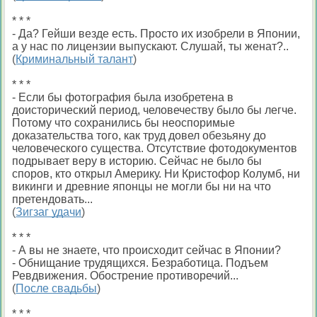
* * *
- Да? Гейши везде есть. Просто их изобрели в Японии,
а у нас по лицензии выпускают. Слушай, ты женат?..
(
Криминальный талант
)
* * *
- Если бы фотография была изобретена в
доисторический период, человечеству было бы легче.
Потому что сохранились бы неоспоримые
доказательства того, как труд довел обезьяну до
человеческого существа. Отсутствие фотодокументов
подрывает веру в историю. Сейчас не было бы
споров, кто открыл Америку. Ни Кристофор Колумб, ни
викинги и древние японцы не могли бы ни на что
претендовать...
(
Зигзаг удачи
)
* * *
- А вы не знаете, что происходит сейчас в Японии?
- Обнищание трудящихся. Безработица. Подъем
Ревдвижения. Обострение противоречий...
(
После свадьбы
)
* * *