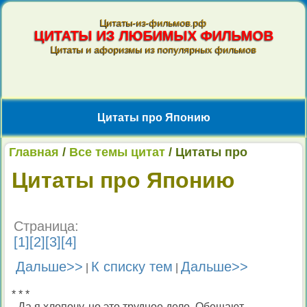
Цитаты-из-фильмов.рф
ЦИТАТЫ ИЗ ЛЮБИМЫХ ФИЛЬМОВ
Цитаты и афоризмы из популярных фильмов
Цитаты про Японию
Главная
/
Все темы цитат
/ Цитаты про
Японию
Цитаты про Японию
Страница:
[
1
][
2
][
3
][
4
]
Дальше>>
К списку тем
Дальше>>
|
|
* * *
- Да я хлопочу, но это трудное дело. Обещают