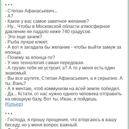
* * *
- Степан Афанасьевич...
- А?
- Какое у вас самое заветное желание?
- Ну... Чтобы в Московской области атмосферное
давление не падало ниже 740 градусов.
- Это еще зачем?
- Рыба лучше клюет.
- А вот я загадала бы желание - чтобы выйти замуж за
японца.
- Почему за японца-то?
- У них технология самая передовая.
- А грузин тебя не устроит, а? А то у меня есть один
знакомый.
- Вы все шутите, Степан Афанасьевич, а я серьезно. А
ты, Вань?
- А я мечтаю, чтоб коммунизм на всей земле победил.
- Да... Кстати, от нас нужно одного человека отправить
на овощную базу. Вот ты, Иван, и пойдешь.
(
Курьер
)
* * *
- Господа, я прошу прощения, что вторгаюсь в вашу
беседу, но у меня вопрос важный.