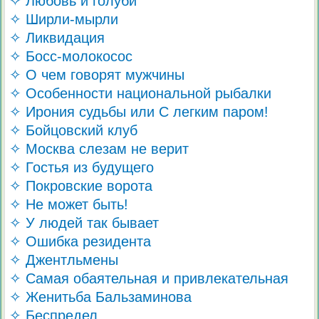
✧ Любовь и голуби
✧ Ширли-мырли
✧ Ликвидация
✧ Босс-молокосос
✧ О чем говорят мужчины
✧ Особенности национальной рыбалки
✧ Ирония судьбы или С легким паром!
✧ Бойцовский клуб
✧ Москва слезам не верит
✧ Гостья из будущего
✧ Покровские ворота
✧ Не может быть!
✧ У людей так бывает
✧ Ошибка резидента
✧ Джентльмены
✧ Самая обаятельная и привлекательная
✧ Женитьба Бальзаминова
✧ Беспредел