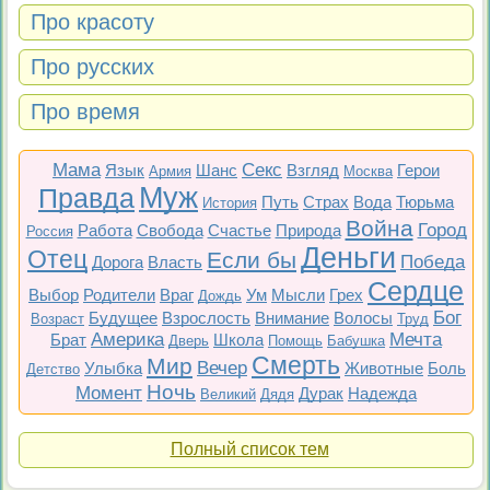
Про красоту
Про русских
Про время
Мама
Секс
Язык
Шанс
Взгляд
Герои
Армия
Москва
Муж
Правда
Путь
Страх
Вода
Тюрьма
История
Война
Город
Работа
Свобода
Счастье
Природа
Россия
Деньги
Отец
Если бы
Победа
Дорога
Власть
Сердце
Выбор
Родители
Враг
Ум
Мысли
Грех
Дождь
Бог
Будущее
Взрослость
Внимание
Волосы
Возраст
Труд
Америка
Мечта
Брат
Школа
Дверь
Помощь
Бабушка
Смерть
Мир
Вечер
Улыбка
Животные
Боль
Детство
Ночь
Момент
Дурак
Надежда
Великий
Дядя
Полный список тем