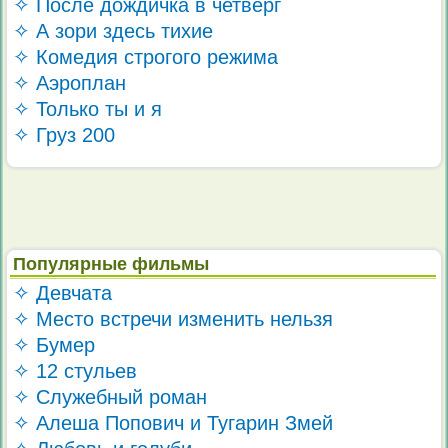
✧ После дождичка в четверг
✧ А зори здесь тихие
✧ Комедия строгого режима
✧ Аэроплан
✧ Только ты и я
✧ Груз 200
Популярные фильмы
✧ Девчата
✧ Место встречи изменить нельзя
✧ Бумер
✧ 12 стульев
✧ Служебный роман
✧ Алеша Попович и Тугарин Змей