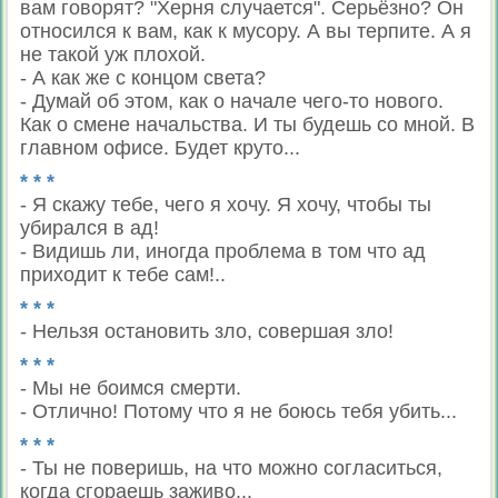
вам говорят? "Херня случается". Серьёзно? Он
относился к вам, как к мусору. А вы терпите. А я
не такой уж плохой.
- А как же с концом света?
- Думай об этом, как о начале чего-то нового.
Как о смене начальства. И ты будешь со мной. В
главном офисе. Будет круто...
* * *
- Я скажу тебе, чего я хочу. Я хочу, чтобы ты
убирался в ад!
- Видишь ли, иногда проблема в том что ад
приходит к тебе сам!..
* * *
- Нельзя остановить зло, совершая зло!
* * *
- Мы не боимся смерти.
- Отлично! Потому что я не боюсь тебя убить...
* * *
- Ты не поверишь, на что можно согласиться,
когда сгораешь заживо...