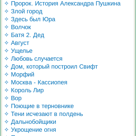
✧ Пророк. История Александра Пушкина
✧ Злой город
✧ Здесь был Юра
✧ Волчок
✧ Батя 2. Дед
✧ Август
✧ Ущелье
✧ Любовь случается
✧ Дом, который построил Свифт
✧ Морфий
✧ Москва - Кассиопея
✧ Король Лир
✧ Вор
✧ Поющие в терновнике
✧ Тени исчезают в полдень
✧ Дальнобойщики
✧ Укрощение огня