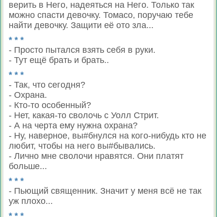
верить в Него, надеяться на Него. Только так
можно спасти девочку. Томасо, поручаю тебе
найти девочку. Защити её ото зла...
* * *
- Просто пытался взять себя в руки.
- Тут ещё брать и брать..
* * *
- Так, что сегодня?
- Охрана.
- Кто-то особенный?
- Нет, какая-то сволочь с Уолл Стрит.
- А на черта ему нужна охрана?
- Ну, наверное, вы#бнулся на кого-нибудь кто не
любит, чтобы на него вы#бывались.
- Лично мне сволочи нравятся. Они платят
больше...
* * *
- Пьющий священник. Значит у меня всё не так
уж плохо...
* * *