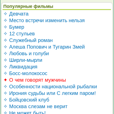
Популярные фильмы
✧ Девчата
✧ Место встречи изменить нельзя
✧ Бумер
✧ 12 стульев
✧ Служебный роман
✧ Алеша Попович и Тугарин Змей
✧ Любовь и голуби
✧ Ширли-мырли
✧ Ликвидация
✧ Босс-молокосос
✦ О чем говорят мужчины
✧ Особенности национальной рыбалки
✧ Ирония судьбы или С легким паром!
✧ Бойцовский клуб
✧ Москва слезам не верит
✧ Не может быть!