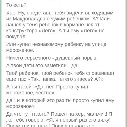
То есть?
Ха... Ну, представь, тебя видели выходящим
из Макдоналдса с чужим ребенком. А? Или
нашел у тебя ребенок в кармане чек от
конструктора «Лего». А ты ему «Лего» не
покупал.
Или купил незнакомому ребенку на улице
мороженое.
Ничего серьезного - душевный порыв.
А твои дети это заметили. -Да!
Твой ребенок, твой ребенок тебя спрашивает
еще так: «Так, папка, ты его знаесь? А?»
А ты такой: «Да, нет. Просто купил
мороженое, честно».
Да? И в который это раз ты просто купил ему
морозеное?
Да что тут такого? Пошел на хер, мальчик! Я
же тебе говорю: «Я, я первый раз его вижу!
Посмотри на него! Пошел на-ааа хер,