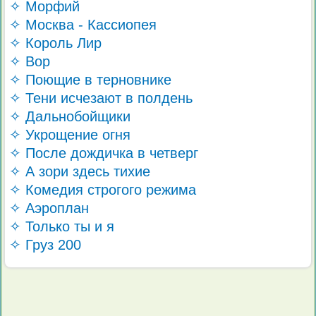
✧ Морфий
✧ Москва - Кассиопея
✧ Король Лир
✧ Вор
✧ Поющие в терновнике
✧ Тени исчезают в полдень
✧ Дальнобойщики
✧ Укрощение огня
✧ После дождичка в четверг
✧ А зори здесь тихие
✧ Комедия строгого режима
✧ Аэроплан
✧ Только ты и я
✧ Груз 200