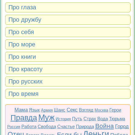
Про глаза
Про дружбу
Про себя
Про море
Про книги
Про красоту
Про русских
Про время
Мама
Секс
Язык
Шанс
Взгляд
Герои
Армия
Москва
Муж
Правда
Путь
Страх
Вода
Тюрьма
История
Война
Город
Работа
Свобода
Счастье
Природа
Россия
Деньги
Отец
Если бы