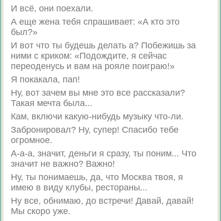
И всё, они поехали.
А еще жена тебя спрашивает: «А кто это
был?»
И вот что ты будешь делать а? Побежишь за
ними с криком: «Подождите, я сейчас
переоденусь и вам на рояле поиграю!»
Я покакала, пап!
Ну, вот зачем вы мне это все рассказали?
Такая мечта была...
Кам, включи какую-нибудь музыку что-ли.
Забронировал? Ну, супер! Спасибо тебе
огромное.
А-а-а, значит, деньги я сразу, ты поним... Что
значит не важно? Важно!
Ну, ты понимаешь, да, что Москва твоя, я
имею в виду клубы, рестораны...
Ну все, обнимаю, до встречи! Давай, давай!
Мы скоро уже.