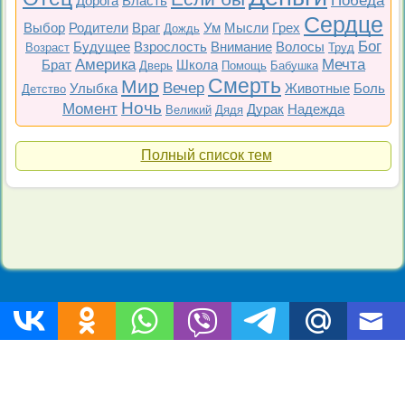
Победа
Дорога
Власть
Сердце
Выбор
Родители
Враг
Ум
Мысли
Грех
Дождь
Бог
Будущее
Взрослость
Внимание
Волосы
Возраст
Труд
Америка
Мечта
Брат
Школа
Дверь
Помощь
Бабушка
Смерть
Мир
Вечер
Улыбка
Животные
Боль
Детство
Ночь
Момент
Дурак
Надежда
Великий
Дядя
Полный список тем
Топ 200
Все фильмы
Советские
Российские
Все темы
Copyright © 2009-2026 Цитаты-из-фильмов.рф