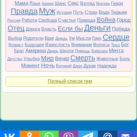
Мама
Секс
Язык
Шанс
Взгляд
Герои
Армия
Москва
Муж
Правда
Путь
Страх
Вода
Тюрьма
История
Война
Город
Работа
Свобода
Счастье
Природа
Россия
Деньги
Отец
Если бы
Победа
Дорога
Власть
Сердце
Выбор
Родители
Враг
Ум
Мысли
Грех
Дождь
Бог
Будущее
Взрослость
Внимание
Волосы
Возраст
Труд
Америка
Мечта
Брат
Школа
Дверь
Помощь
Бабушка
Смерть
Мир
Вечер
Улыбка
Животные
Боль
Детство
Ночь
Момент
Дурак
Надежда
Великий
Дядя
Полный список тем