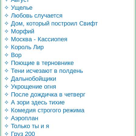
✧ Ущелье
✧ Любовь случается
✧ Дом, который построил Свифт
✧ Морфий
✧ Москва - Кассиопея
✧ Король Лир
✧ Вор
✧ Поющие в терновнике
✧ Тени исчезают в полдень
✧ Дальнобойщики
✧ Укрощение огня
✧ После дождичка в четверг
✧ А зори здесь тихие
✧ Комедия строгого режима
✧ Аэроплан
✧ Только ты и я
✧ Груз 200