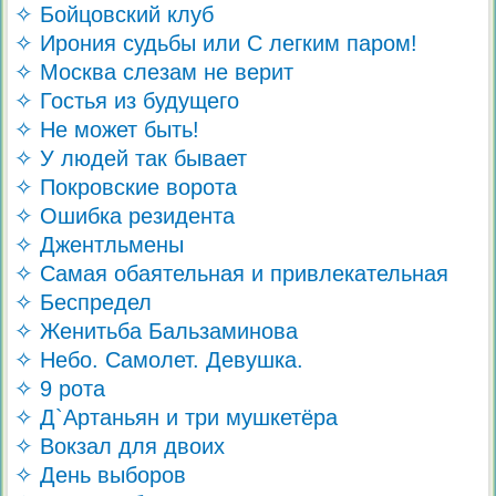
✧ Бойцовский клуб
✧ Ирония судьбы или С легким паром!
✧ Москва слезам не верит
✧ Гостья из будущего
✧ Не может быть!
✧ У людей так бывает
✧ Покровские ворота
✧ Ошибка резидента
✧ Джентльмены
✧ Самая обаятельная и привлекательная
✧ Беспредел
✧ Женитьба Бальзаминова
✧ Небо. Самолет. Девушка.
✧ 9 рота
✧ Д`Артаньян и три мушкетёра
✧ Вокзал для двоих
✧ День выборов