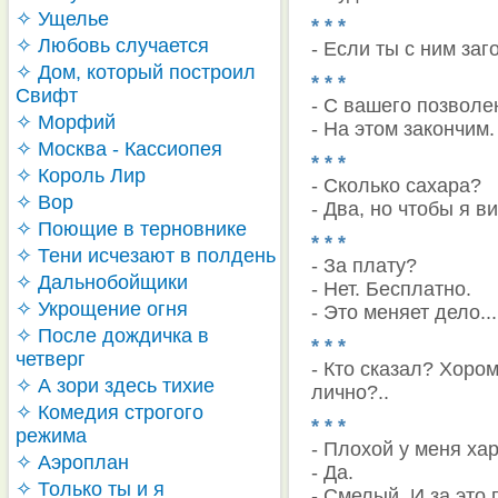
✧ Ущелье
* * *
✧ Любовь случается
- Если ты с ним заг
✧ Дом, который построил
* * *
Свифт
- С вашего позволе
✧ Морфий
- На этом закончим.
✧ Москва - Кассиопея
* * *
✧ Король Лир
- Сколько сахара?
✧ Вор
- Два, но чтобы я ви
✧ Поющие в терновнике
* * *
✧ Тени исчезают в полдень
- За плату?
✧ Дальнобойщики
- Нет. Бесплатно.
✧ Укрощение огня
- Это меняет дело...
✧ После дождичка в
* * *
четверг
- Кто сказал? Хором
✧ А зори здесь тихие
лично?..
✧ Комедия строгого
* * *
режима
- Плохой у меня ха
✧ Аэроплан
- Да.
✧ Только ты и я
- Смелый. И за это 