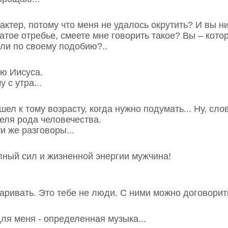
рактер, потому что меня не удалось окрутить? И вы 
атое отребье, смеете мне говорить такое? Вы – кото
ли по своему подобию?..
лю Иисуса.
у с утра...
шел к тому возрасту, когда нужно подумать... Ну, сло
еля рода человечества.
ти же разговоры...
олный сил и жизненной энергии мужчина!
варивать. Это тебе не люди. С ними можно договорить
ля меня - определенная музыка...