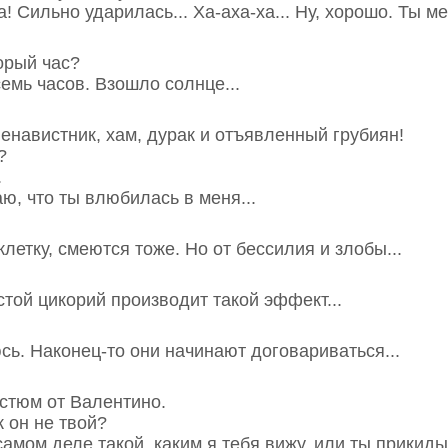
! Сильно ударилась... Ха-аха-ха... Ну, хорошо. Ты ме
торый час?
семь часов. Взошло солнце...
ненавистник, хам, дурак и отъявленный грубиян!
?
.
аю, что ты влюбилась в меня...
клетку, смеются тоже. Но от бессилия и злобы...
стой цикорий производит такой эффект...
сь. Наконец-то они начинают договариваться...
остюм от Валентино.
к он не твой?
 самом деле такой, каким я тебя вижу, или ты прики