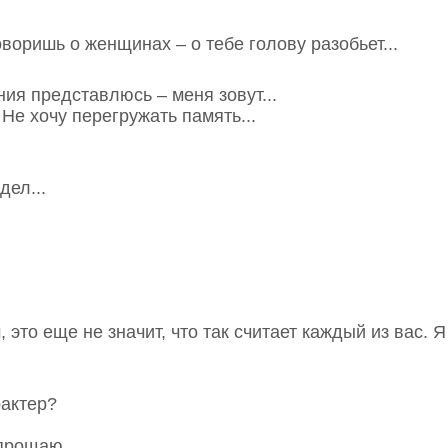
оворишь о женщинах – о тебе голову разобьет...
ния представлюсь – меня зовут...
 Не хочу перегружать память...
дел...
, это еще не значит, что так считает каждый из вас. 
рактер?
прощаю...