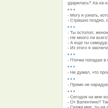
ударилась? Ха-ха-ха
* * *
- Могу я узнать, ко
- Страшно поздно, 
* * *
- Ты остолоп, жено
- Не много ли всего
- А еще ты самодур
- Из этого я заключ
* * *
- Птички попадая в 
* * *
- Не думал, что про
* * *
- Прямо не нарадую
* * *
- Сегодня на мне к
- От Валентино? Та
- Скажи мне, ты на