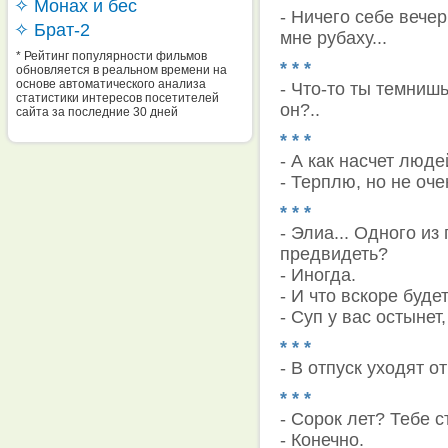
✧ Монах и бес
- Ничего себе вече
✧ Брат-2
мне рубаху...
* Рейтинг популярности фильмов
* * *
обновляется в реальном времени на
основе автоматического анализа
- Что-то ты темнишь
статистики интересов посетителей
он?..
сайта за последние 30 дней
* * *
- А как насчет люде
- Терплю, но не оче
* * *
- Элиа... Одного из
предвидеть?
- Иногда.
- И что вскоре буде
- Суп у вас остынет
* * *
- В отпуск уходят о
* * *
- Сорок лет? Тебе с
- Конечно.