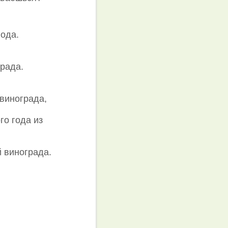
года.
града.
 винограда,
го года из
й винограда.