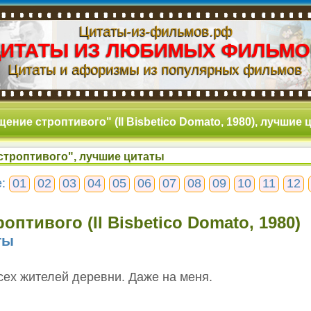
Цитаты-из-фильмов.рф
ЦИТАТЫ ИЗ ЛЮБИМЫХ ФИЛЬМО
Цитаты и афоризмы из популярных фильмов
ение строптивого" (Il Bisbetico Domato, 1980), лучшие
строптивого", лучшие цитаты
е:
01
02
03
04
05
06
07
08
09
10
11
12
оптивого (Il Bisbetico Domato, 1980)
ты
всех жителей деревни. Даже на меня.