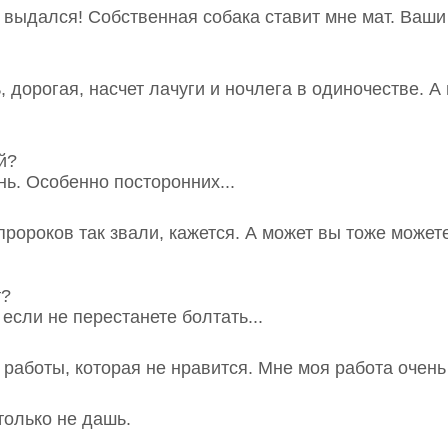
р выдался! Собственная собака ставит мне мат. Ваш
, дорогая, насчет лачуги и ночлега в одиночестве. А
й?
нь. Особенно посторонних...
 пророков так звали, кажется. А может вы тоже может
т?
, если не перестанете болтать...
т работы, которая не нравится. Мне моя работа очень
только не дашь.