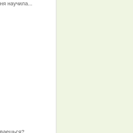
ня научила...
дываешься?