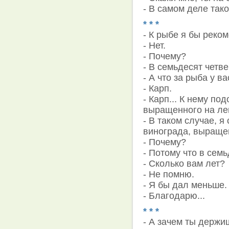
- В самом деле так
* * *
- К рыбе я бы реко
- Нет.
- Почему?
- В семьдесят четв
- А что за рыба у ва
- Карп.
- Карп... К нему п
выращенного на ле
- В таком случае, 
винограда, выращен
- Почему?
- Потому что в сем
- Сколько вам лет?
- Не помню.
- Я бы дал меньше.
- Благодарю...
* * *
- А зачем ты держи