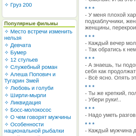
✧ Груз 200
* * *
- У меня плохой ха
подкаблучники, жен
Популярные фильмы
женщины, перекрои
✧ Место встречи изменить
* * *
нельзя
- Каждый вечер мо
✧ Девчата
- Так обратись к нем
✧ Бумер
* * *
✧ 12 стульев
- А знаешь, ты подо
✧ Служебный роман
себя как продолжат
✧ Алеша Попович и
- Всё ясно. Опять э
Тугарин Змей
* * *
✧ Любовь и голуби
- Ты же крепкий, п
✧ Ширли-мырли
- Убери руки!..
✧ Ликвидация
* * *
✧ Босс-молокосос
- Надо уметь разго
✧ О чем говорят мужчины
* * *
✧ Особенности
- Каждый мужчина д
национальной рыбалки