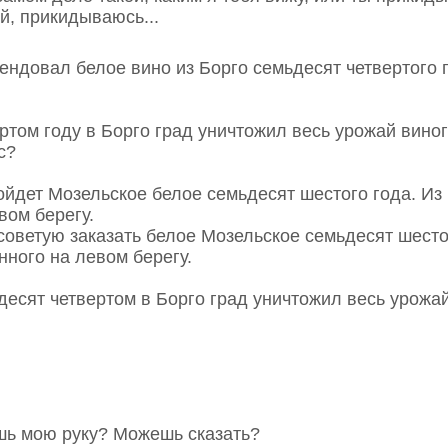
ой, прикидываюсь...
мендовал белое вино из Борго семьдесят четвертого 
ертом году в Борго град уничтожил весь урожай вино
с?
одойдет Мозельское белое семьдесят шестого года. Из
вом берегу.
я советую заказать белое Мозельское семьдесят шесто
ного на левом берегу.
ьдесят четвертом в Борго град уничтожил весь урожа
шь мою руку? Можешь сказать?