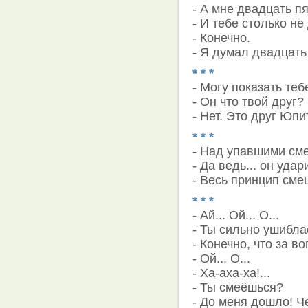
- А мне двадцать пя
- И тебе столько не
- Конечно.
- Я думал двадцать 
* * *
- Могу показать теб
- Он что твой друг?
- Нет. Это друг Юпит
* * *
- Над упавшими смею
- Да ведь... он удар
- Весь принцип смеш
* * *
- Ай... Ой... О...
- Ты сильно ушибла
- Конечно, что за во
- Ой... О...
- Ха-аха-ха!...
- Ты смеёшься?
- До меня дошло! Ч