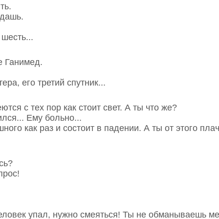
ть.
 дашь.
шесть...
е Ганимед.
ера, его третий спутник...
тся с тех пор как стоит свет. А ты что же?
ился... Ему больно...
ного как раз и состоит в падении. А ты от этого плач
сь?
прос!
еловек упал, нужно смеяться! Ты не обманываешь м