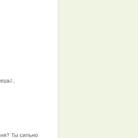
ешь!..
еня? Ты сильно