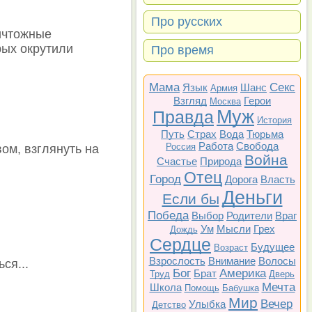
Про русских
ничтожные
рых окрутили
Про время
Мама
Секс
Язык
Шанс
Армия
Взгляд
Герои
Москва
Муж
Правда
История
Путь
Страх
Вода
Тюрьма
Работа
Свобода
Россия
вом, взглянуть на
Война
Счастье
Природа
Отец
Город
Дорога
Власть
Деньги
Если бы
Победа
Выбор
Родители
Враг
Ум
Мысли
Грех
Дождь
Сердце
Будущее
Возраст
Взрослость
Внимание
Волосы
ся...
Бог
Америка
Брат
Труд
Дверь
Мечта
Школа
Помощь
Бабушка
Мир
Вечер
Улыбка
Детство