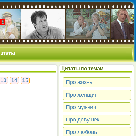
В
 цитаты
Цитаты по темам
13
14
15
Про жизнь
Про женщин
Про мужчин
Про девушек
Про любовь