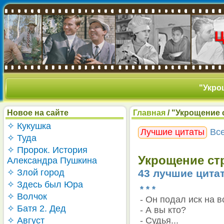
"Укрощ
Новое на сайте
Главная
/ "Укрощение 
✧ Кукушка
Лучшие цитаты
Вс
✧ Туда
✧ Пророк. История
Укрощение стр
Александра Пушкина
✧ Злой город
43 лучшие цита
✧ Здесь был Юра
* * *
✧ Волчок
- Он подал иск на 
✧ Батя 2. Дед
- А вы кто?
✧ Август
- Судья...