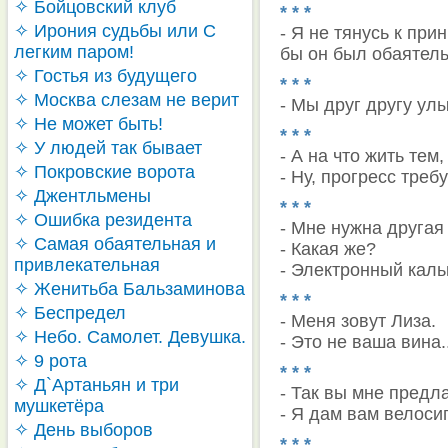
✧ Бойцовский клуб
* * *
✧ Ирония судьбы или С
- Я не тянусь к при
легким паром!
бы он был обаятель
✧ Гостья из будущего
* * *
✧ Москва слезам не верит
- Мы друг другу улы
✧ Не может быть!
* * *
✧ У людей так бывает
- А на что жить тем
✧ Покровские ворота
- Ну, прогресс требу
✧ Джентльмены
* * *
✧ Ошибка резидента
- Мне нужна другая
✧ Самая обаятельная и
- Какая же?
привлекательная
- Электронный кальк
✧ Женитьба Бальзаминова
* * *
✧ Беспредел
- Меня зовут Лиза.
✧ Небо. Самолет. Девушка.
- Это не ваша вина.
✧ 9 рота
* * *
✧ Д`Артаньян и три
- Так вы мне предл
мушкетёра
- Я дам вам велосип
✧ День выборов
* * *