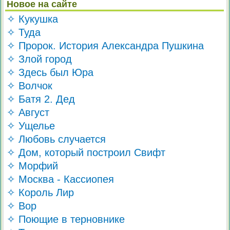
Новое на сайте
✧ Кукушка
✧ Туда
✧ Пророк. История Александра Пушкина
✧ Злой город
✧ Здесь был Юра
✧ Волчок
✧ Батя 2. Дед
✧ Август
✧ Ущелье
✧ Любовь случается
✧ Дом, который построил Свифт
✧ Морфий
✧ Москва - Кассиопея
✧ Король Лир
✧ Вор
✧ Поющие в терновнике