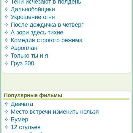
✧ Тени исчезают в полдень
✧ Дальнобойщики
✧ Укрощение огня
✧ После дождичка в четверг
✧ А зори здесь тихие
✧ Комедия строгого режима
✧ Аэроплан
✧ Только ты и я
✧ Груз 200
Популярные фильмы
✧ Девчата
✧ Место встречи изменить нельзя
✧ Бумер
✧ 12 стульев