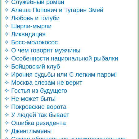
✧ Служебный роман
✧ Алеша Попович и Тугарин Змей
✧ Любовь и голуби
✧ Ширли-мырли
✧ Ликвидация
✧ Босс-молокосос
✧ О чем говорят мужчины
✧ Особенности национальной рыбалки
✧ Бойцовский клуб
✧ Ирония судьбы или С легким паром!
✧ Москва слезам не верит
✧ Гостья из будущего
✧ Не может быть!
✧ Покровские ворота
✧ У людей так бывает
✧ Ошибка резидента
✧ Джентльмены