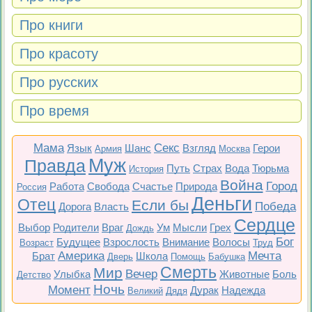
Про книги
Про красоту
Про русских
Про время
Мама
Секс
Язык
Шанс
Взгляд
Герои
Армия
Москва
Муж
Правда
Путь
Страх
Вода
Тюрьма
История
Война
Город
Работа
Свобода
Счастье
Природа
Россия
Деньги
Отец
Если бы
Победа
Дорога
Власть
Сердце
Выбор
Родители
Враг
Ум
Мысли
Грех
Дождь
Бог
Будущее
Взрослость
Внимание
Волосы
Возраст
Труд
Америка
Мечта
Брат
Школа
Дверь
Помощь
Бабушка
Смерть
Мир
Вечер
Улыбка
Животные
Боль
Детство
Ночь
Момент
Дурак
Надежда
Великий
Дядя