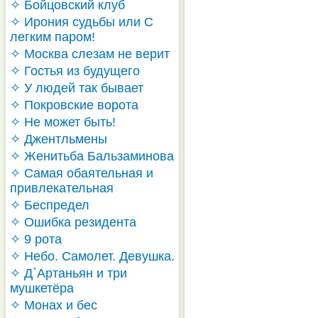
✧ Бойцовский клуб
✧ Ирония судьбы или С
легким паром!
✧ Москва слезам не верит
✧ Гостья из будущего
✧ У людей так бывает
✧ Покровские ворота
✧ Не может быть!
✧ Джентльмены
✧ Женитьба Бальзаминова
✧ Самая обаятельная и
привлекательная
✧ Беспредел
✧ Ошибка резидента
✧ 9 рота
✧ Небо. Самолет. Девушка.
✧ Д`Артаньян и три
мушкетёра
✧ Монах и бес