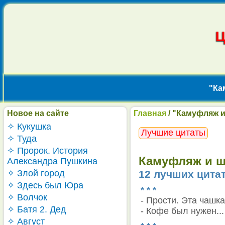
"Ка
Новое на сайте
Главная
/ "Камуфляж 
✧ Кукушка
Лучшие цитаты
✧ Туда
✧ Пророк. История
Камуфляж и шп
Александра Пушкина
✧ Злой город
12 лучших цита
✧ Здесь был Юра
* * *
✧ Волчок
- Прости. Эта чашк
✧ Батя 2. Дед
- Кофе был нужен...
✧ Август