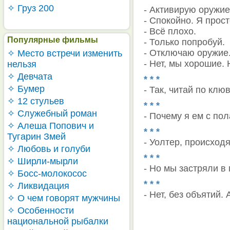
✧ Груз 200
- Активирую оружие
- Спокойно. Я прос
- Всё плохо.
Популярные фильмы
- Только попробуй.
- Отключаю оружие
✧ Место встречи изменить
- Нет, мы хорошие. 
нельзя
✧ Девчата
* * *
✧ Бумер
- Так, читай по клюву
✧ 12 стульев
* * *
✧ Служебный роман
- Почему я ем с пол
✧ Алеша Попович и
* * *
Тугарин Змей
- Уолтер, происход
✧ Любовь и голуби
* * *
✧ Ширли-мырли
- Но мы застряли в
✧ Босс-молокосос
* * *
✧ Ликвидация
- Нет, без объятий. 
✧ О чем говорят мужчины
✧ Особенности
национальной рыбалки