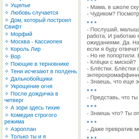
* * *
✧ Ущелье
- Мама, в школе ск
✧ Любовь случается
- Чудиком? Посмотр
✧ Дом, который построил
* * *
Свифт
- Послушай, малыш.
✧ Морфий
работа. И работаю 
✧ Москва - Кассиопея
ожиданиями. Да. На
✧ Король Лир
если я буду отвечат
- Но не попортили. 
✧ Вор
- Клёцки с миской?
✧ Поющие в терновнике
- Блёстки. Блёстки 
✧ Тени исчезают в полдень
энтерохромаффинны
✧ Дальнобойщики
- Знаешь, что еще 
✧ Укрощение огня
* * *
✧ После дождичка в
- Представь, что ты
четверг
* * *
✧ А зори здесь тихие
- Знаешь что? Ты о
✧ Комедия строгого
режима
* * *
✧ Аэроплан
- Даже превратив ме
✧ Только ты и я
* * *