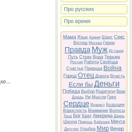
Про русских
Про время
Мама
Секс
Язык
Шанс
Армия
Взгляд
Герои
Москва
Муж
Правда
История
Путь
Страх
Вода
Тюрьма
Работа
Свобода
Россия
Война
Счастье
Природа
Отец
Город
Дорога
Власть
е...
Деньги
Если бы
Победа
Выбор
Родители
Враг
Ум
Мысли
Грех
Дождь
Сердце
Будущее
Возраст
Взрослость
Внимание
Волосы
Бог
Америка
Брат
Труд
Дверь
Мечта
Школа
Помощь
Бабушка
Мир
Вечер
Улыбка
Детство