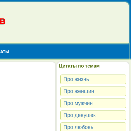
В
таты
Цитаты по темам
Про жизнь
Про женщин
Про мужчин
Про девушек
Про любовь