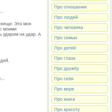
Про отношения
..
Про людей
 вещи. Это моя
Про человека
 с моими
ь ударом на удар. А
Про семью
Про детей
Про глаза
дей.
Про дружбу
...
Про себя
Про море
Про книги
Про красоту