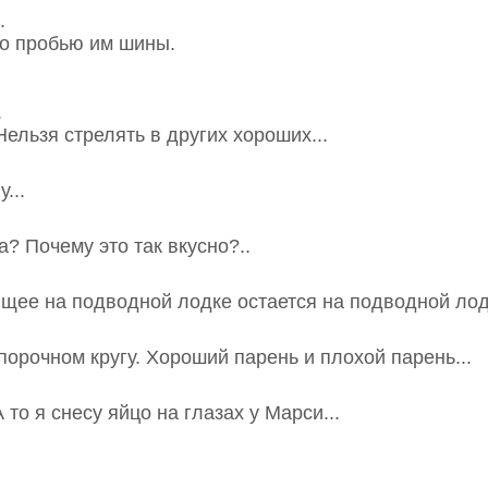
.
то пробью им шины.
.
Нельзя стрелять в других хороших...
...
а? Почему это так вкусно?..
ящее на подводной лодке остается на подводной лодк
 порочном кругу. Хороший парень и плохой парень...
А то я снесу яйцо на глазах у Марси...