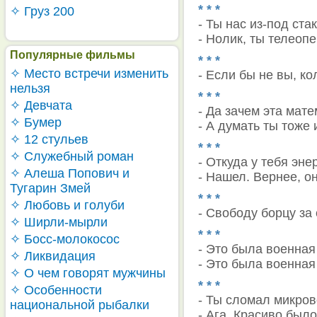
* * *
✧ Груз 200
- Ты нас из-под ста
- Нолик, ты телеопе
Популярные фильмы
* * *
✧ Место встречи изменить
- Если бы не вы, ко
нельзя
* * *
✧ Девчата
- Да зачем эта мат
✧ Бумер
- А думать ты тоже 
✧ 12 стульев
* * *
✧ Служебный роман
- Откуда у тебя эн
✧ Алеша Попович и
- Нашел. Вернее, о
Тугарин Змей
* * *
✧ Любовь и голуби
- Свободу борцу за 
✧ Ширли-мырли
* * *
✧ Босс-молокосос
- Это была военная
✧ Ликвидация
- Это была военная 
✧ О чем говорят мужчины
* * *
✧ Особенности
- Ты сломал микров
национальной рыбалки
- Ага. Красиво было