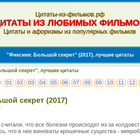
Цитаты-из-фильмов.рф
ЦИТАТЫ ИЗ ЛЮБИМЫХ ФИЛЬМО
Цитаты и афоризмы из популярных фильмов
"Фиксики: Большой секрет" (2017), лучшие цитаты
ольшой секрет", лучшие цитаты
е:
01
02
03
04
05
06
07
08
09
10
11
12
шой секрет (2017)
т
 считали, что все болезни происходят из-за колдовст
ь, что в них виноваты крошечные существа - микро