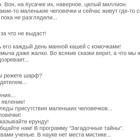
ю. Вон, на Кусачке их, наверное, целый миллион.
 какие-то маленькие человечки и сейчас живут где-то
пока не разглядели...
за что не выдаст!
ь его каждый день манной кашей с комочками!
имыча даже жалко. Во всякие сказки верит, а что мы 
дозревает...
вы режете шарф?
детелем...
ния...
е явление!
леды присутствия маленьких человечков...
ловечки!
дсказывайте ерунду!
общайте нам! В программу "Загадочные тайны".
 вами ученые. В науке нет места мистике...