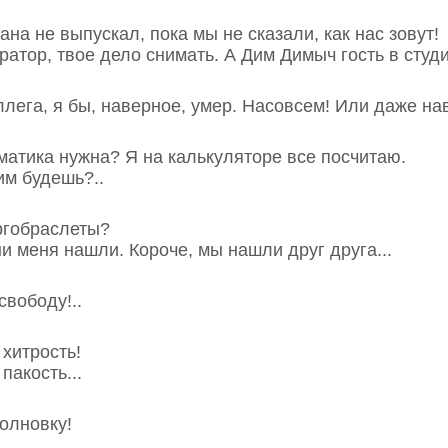
кана не выпускал, пока мы не сказали, как нас зовут!
ратор, твое дело снимать. А Дим Димыч гость в студии
ллега, я бы, наверное, умер. Насовсем! Или даже нав
ематика нужна? Я на калькуляторе все посчитаю.
им будешь?..
ергобраслеты?
ни меня нашли. Короче, мы нашли друг друга...
свободу!..
 хитрость!
пакость...
олновку!
.