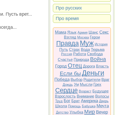
Про русских
. Пусть врет...
Про время
сегда...
Мама
Секс
Язык
Шанс
Армия
Взгляд
Герои
Москва
Муж
Правда
История
Путь
Страх
Вода
Тюрьма
Работа
Свобода
Россия
Война
Счастье
Природа
Отец
Город
Дорога
Власть
Деньги
Если бы
Победа
Выбор
Родители
Враг
Ум
Мысли
Грех
Дождь
Сердце
Будущее
Возраст
Взрослость
Внимание
Волосы
Бог
Америка
Брат
Труд
Дверь
Мечта
Школа
Помощь
Бабушка
Мир
Вечер
Улыбка
Детство