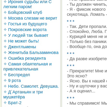
✧ Ирония судьбы или С
- Ты должен чинить,
легким паром!
- Я - фиксик нового
✧ Бойцовский клуб
скукотища. Ломать -
✧ Москва слезам не верит
* * *
✧ Гостья из будущего
- Так. Дети пропали
✧ Покровские ворота
- Спокойно, Люба. Г
✧ У людей так бывает
- Курицей меня не 
✧ Не может быть!
- Только без паники
- Вообще-то, она д
✧ Джентльмены
✧ Женитьба Бальзаминова
* * *
✧ Ошибка резидента
- Да разве изобрет
✧ Самая обаятельная и
* * *
привлекательная
- Прекратите! Мне 
✧ Беспредел
Это ясно?
✧ 9 рота
- Ясно. Вы к нашей
- Ну и шуточки у вас
✧ Небо. Самолет. Девушка.
- А я оценил...
✧ Д`Артаньян и три
мушкетёра
* * *
✧ Брат-2
- Мы справимся! Мы