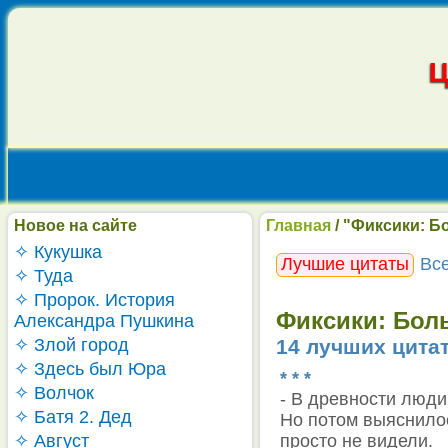
Новое на сайте
Главная
/ "Фиксики: Б
✧ Кукушка
Лучшие цитаты
Вс
✧ Туда
✧ Пророк. История
Фиксики: Боль
Александра Пушкина
✧ Злой город
14 лучших цита
✧ Здесь был Юра
* * *
✧ Волчок
- В древности люди
✧ Батя 2. Дед
Но потом выяснилос
✧ Август
просто не видели.