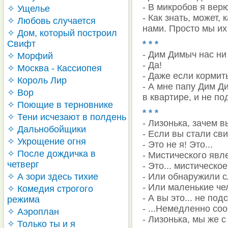
- В микробов я вер
✧ Ущелье
- Как знать, может,
✧ Любовь случается
нами. Просто мы их 
✧ Дом, который построил
Свифт
* * *
- Дим Димыч нас ни 
✧ Морфий
- Да!
✧ Москва - Кассиопея
- Даже если кормит
✧ Король Лир
- А мне папу Дим Д
✧ Вор
в квартире, и не по
✧ Поющие в терновнике
* * *
✧ Тени исчезают в полдень
- Лизонька, зачем 
✧ Дальнобойщики
- Если вы стали сви
✧ Укрощение огня
- Это не я! Это...
✧ После дождичка в
- Мистического явле
четверг
- Это... мистическо
✧ А зори здесь тихие
- Или обнаружили с
- Или маленькие че
✧ Комедия строгого
- А вы это... не по
режима
- ...Немедленно со
✧ Аэроплан
- Лизонька, мы же с
✧ Только ты и я