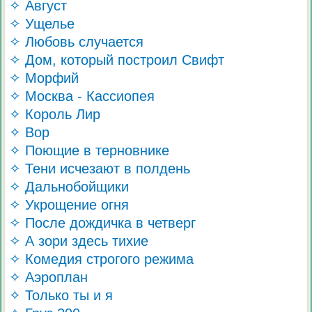
✧ Август
✧ Ущелье
✧ Любовь случается
✧ Дом, который построил Свифт
✧ Морфий
✧ Москва - Кассиопея
✧ Король Лир
✧ Вор
✧ Поющие в терновнике
✧ Тени исчезают в полдень
✧ Дальнобойщики
✧ Укрощение огня
✧ После дождичка в четверг
✧ А зори здесь тихие
✧ Комедия строгого режима
✧ Аэроплан
✧ Только ты и я