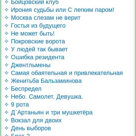
✧ Бойцовский клуб
✧ Ирония судьбы или С легким паром!
✧ Москва слезам не верит
✧ Гостья из будущего
✧ Не может быть!
✧ Покровские ворота
✧ У людей так бывает
✧ Ошибка резидента
✧ Джентльмены
✧ Самая обаятельная и привлекательная
✧ Женитьба Бальзаминова
✧ Беспредел
✧ Небо. Самолет. Девушка.
✧ 9 рота
✧ Д`Артаньян и три мушкетёра
✧ Вокзал для двоих
✧ День выборов