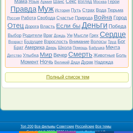
Мама
Секс
Язык
Шанс
Взгляд
Герои
Армия
Москва
Муж
Правда
Путь
Страх
Вода
Тюрьма
История
Война
Город
Работа
Свобода
Счастье
Природа
Россия
Деньги
Отец
Если бы
Победа
Дорога
Власть
Сердце
Выбор
Родители
Враг
Ум
Мысли
Грех
Дождь
Бог
Будущее
Взрослость
Внимание
Волосы
Возраст
Труд
Америка
Мечта
Брат
Школа
Дверь
Помощь
Бабушка
Смерть
Мир
Вечер
Улыбка
Животные
Боль
Детство
Ночь
Момент
Дурак
Надежда
Великий
Дядя
Полный список тем
Топ 200
Все фильмы
Советские
Российские
Все темы
Copyright © 2009-2026 Цитаты-из-фильмов.рф