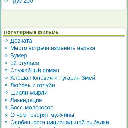
✧ Груз 200
Популярные фильмы
✧ Девчата
✧ Место встречи изменить нельзя
✧ Бумер
✧ 12 стульев
✧ Служебный роман
✧ Алеша Попович и Тугарин Змей
✧ Любовь и голуби
✧ Ширли-мырли
✧ Ликвидация
✧ Босс-молокосос
✧ О чем говорят мужчины
✧ Особенности национальной рыбалки