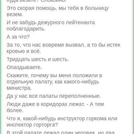
Куда везете? Спокойно!
Это скорая помощь, мы тебя в больницу
везем.
И не забудь дежурного лейтенанта
поблагодарить.
А за что?
За то, что нас вовремя вызвал, а то бы истек
кровью и всё.
Тридцать шесть и шесть.
Опаздываете.
Скажите, почему вы меня положили в
отдельную палату, как какого-нибудь
министра.
Да у нас все палаты переполненные.
Люди даже в коридорах лежат. - А тем
более.
Что я, какой-нибудь инструктор горкома или
инспектор горторга?
В этой палате лежал один человек, но два