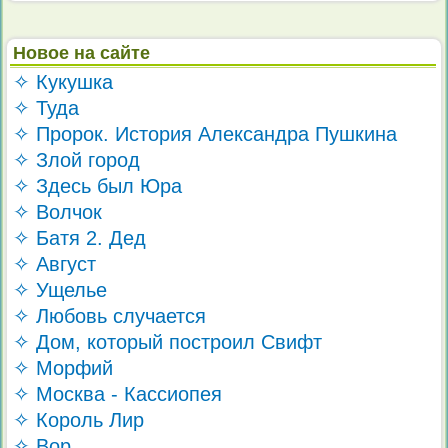
Новое на сайте
✧ Кукушка
✧ Туда
✧ Пророк. История Александра Пушкина
✧ Злой город
✧ Здесь был Юра
✧ Волчок
✧ Батя 2. Дед
✧ Август
✧ Ущелье
✧ Любовь случается
✧ Дом, который построил Свифт
✧ Морфий
✧ Москва - Кассиопея
✧ Король Лир
✧ Вор