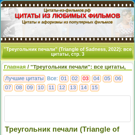
Цитаты-из-фильмов.рф
ЦИТАТЫ ИЗ ЛЮБИМЫХ ФИЛЬМОВ
Цитаты и афоризмы из популярных фильмов
"Треугольник печали" (Triangle of Sadness, 2022): все
цитаты, стр. 3
Главная
/ "Треугольник печали": все цитаты,
стр. 3
Лучшие цитаты
Все:
01
02
03
04
05
06
07
08
09
10
11
12
13
14
15
Треугольник печали (Triangle of