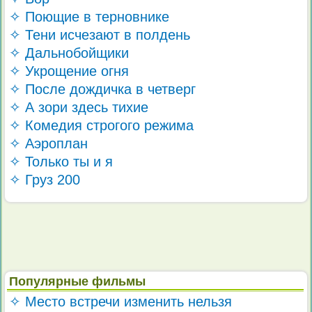
✧ Поющие в терновнике
✧ Тени исчезают в полдень
✧ Дальнобойщики
✧ Укрощение огня
✧ После дождичка в четверг
✧ А зори здесь тихие
✧ Комедия строгого режима
✧ Аэроплан
✧ Только ты и я
✧ Груз 200
Популярные фильмы
✧ Место встречи изменить нельзя