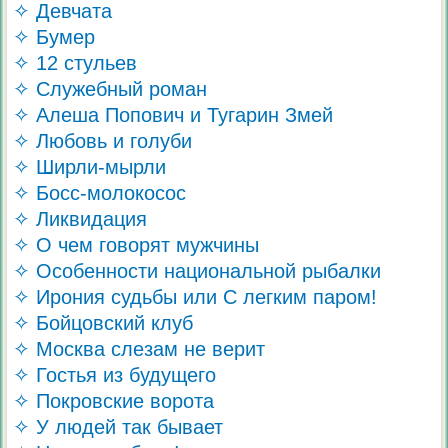
✧ Девчата
✧ Бумер
✧ 12 стульев
✧ Служебный роман
✧ Алеша Попович и Тугарин Змей
✧ Любовь и голуби
✧ Ширли-мырли
✧ Босс-молокосос
✧ Ликвидация
✧ О чем говорят мужчины
✧ Особенности национальной рыбалки
✧ Ирония судьбы или С легким паром!
✧ Бойцовский клуб
✧ Москва слезам не верит
✧ Гостья из будущего
✧ Покровские ворота
✧ У людей так бывает