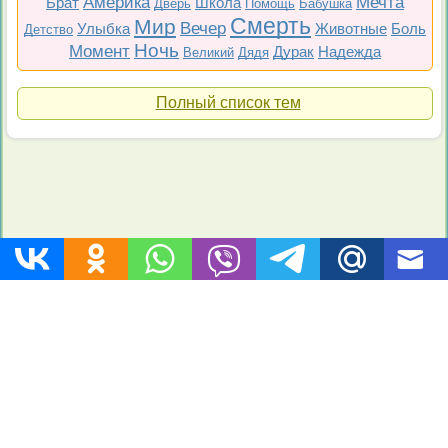
Америка
Мечта
Брат
Школа
Дверь
Помощь
Бабушка
Смерть
Мир
Вечер
Улыбка
Животные
Боль
Детство
Ночь
Момент
Дурак
Надежда
Великий
Дядя
Полный список тем
Топ 200
Все фильмы
Советские
Российские
Все темы
Copyright © 2009-2026 Цитаты-из-фильмов.рф